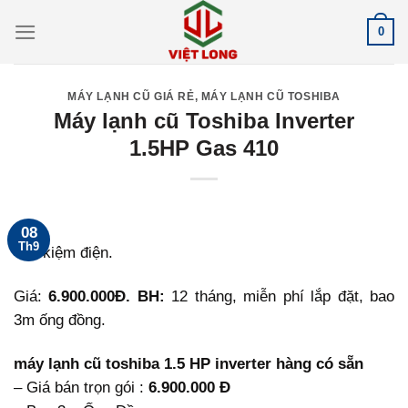
Skip
0
to
content
MÁY LẠNH CŨ GIÁ RẺ
,
MÁY LẠNH CŨ TOSHIBA
Máy lạnh cũ Toshiba Inverter
1.5HP Gas 410
08
Th9
Tiết kiệm điện.
Giá:
6.900.000Đ. BH:
12 tháng, miễn phí lắp đặt, bao
3m ống đồng.
máy lạnh cũ toshiba 1.5 HP inverter hàng có sẵn
– Giá bán trọn gói :
6.900.000 Đ