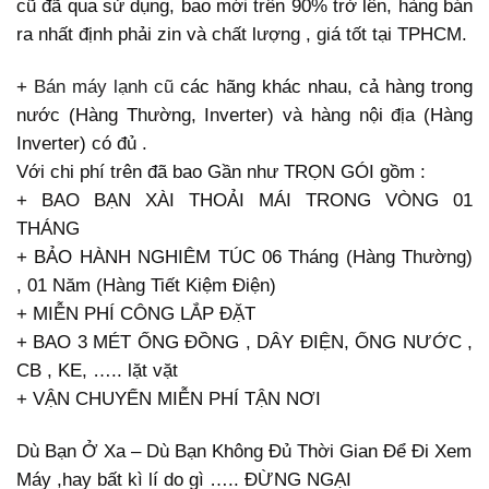
cũ đã qua sử dụng, bao mới trên 90% trở lên, hàng bán
ra nhất định phải zin và chất lượng , giá tốt tại TPHCM.
+
Bán máy lạnh cũ
các hãng khác nhau, cả hàng trong
nước (Hàng Thường, Inverter) và hàng nội địa (Hàng
Inverter) có đủ .
Với chi phí trên đã bao Gần như TRỌN GÓI gồm :
+ BAO BẠN XÀI THOẢI MÁI TRONG VÒNG 01
THÁNG
+ BẢO HÀNH NGHIÊM TÚC
06 Tháng
(Hàng Thường)
,
01 Năm
(Hàng Tiết Kiệm Điện)
+ MIỄN PHÍ CÔNG LẮP ĐẶT
+ BAO 3 MÉT ỐNG ĐỒNG , DÂY ĐIỆN, ỐNG NƯỚC ,
CB , KE, ….. lặt vặt
+ VẬN CHUYỂN MIỄN PHÍ TẬN NƠI
Dù Bạn Ở Xa – Dù Bạn Không Đủ Thời Gian Để Đi Xem
Máy ,hay bất kì lí do gì ….. ĐỪNG NGẠI